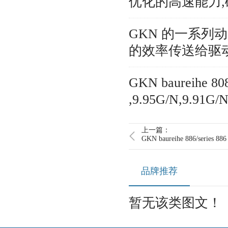
优化的高速能力
GKN 的一系列
的效率传送给驱
GKN baureihe 808
,9.95G/N,9.91G/N,
上一篇：
GKN baureihe 886/series 886
品牌推荐
暂无该类图文！