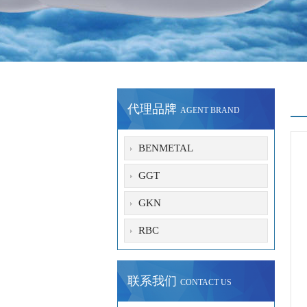
代理品牌
AGENT BRAND
BENMETAL
GGT
GKN
RBC
联系我们
CONTACT US